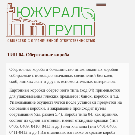
Включить/
выключить
навигацию
Каталог
Главная
О компании
ТИП 04. Оберточные короба
Вакансии
Оберточные короба и большинство штампованных коробов
Партнерам
собираемые с помощью язычковых соединений без клея,
Контакты
скоб, липких лент и других вспомогательных материалов.
Форма заказа
Картонные коробки оберточного типа (код 04) применяются
для упаковывания плоских предметов: банок, коробок и т.д.
Упаковывание осуществляется после установки предметов на
основании коробки, а закрывание происходит путем
обертывания (см. раздел 5.4). Короба типа 04, как правило,
состоят из одной заготовки, имеют откидные крышки (тип
+7 (3473) 23-02-43
0406, 0409, 0410, 0413 и др.) или клапаны (тип 0401-0405,
mail@gofroural.ru
0411-0412 и др.) Изготавливаются также открытые короба